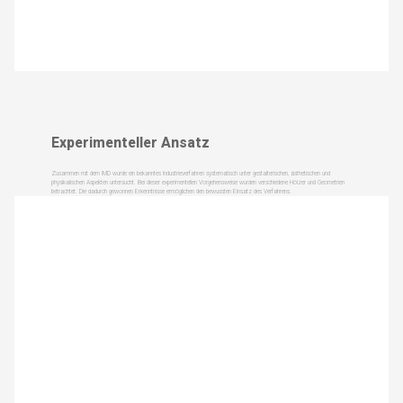
Experimenteller Ansatz
Zusammen mit dem IMD wurde ein bekanntes Industrieverfahren systematisch unter gestalterischen, ästhetischen und
physikalischen Aspekten untersucht. Bei dieser experimentellen Vorgehensweise wurden verschiedene Hölzer und Geometrien
betrachtet. Die dadurch gewonnen Erkenntnisse ermöglichen den bewussten Einsatz des Verfahrens.