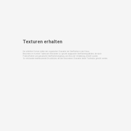
Texturen erhalten
Die schlichten Formen stellen den organischen Charakter der Oberflächen in den Fokus.
Besonders im Kontext Tableware entstanden so speziell angepasste Oberflächenqualitäten, die durch
Polierverfahren und galvanische Oberflächenvergütung, wie etwa der Versilberung, erreicht wurden.
So entstanden beeindruckende Einzelstücke, die dem besonderen Charakter dieser Tischkultur gerecht werden.