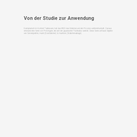
Von der Studie zur Anwendung
Exemplarisch im Kontext Tableware, hat das IRED das Material und den Prozess weiterentwickelt. Daraus
entstand eine Serie von Prototypen, die sich der japanischen Tischkultur widmet. Diese Serie umfasst Objekte
wie Servierplatten, Hashi (Essstäbchen) & Hashioki (Stäbchenablage).