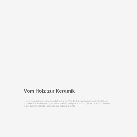
Vom Holz zur Keramik
In einem Kooperationsprojekt mit dem IMD Institut von Prof. Dr. Markus Holzbach sowie Saint-Gobain
Industriekeramik Rödental GmbH, entstanden keramische Objekte aus SiSiC (Siliziumcarbid). Vorprodukte
waren dabei Holz, Bambus und Kohlefaser-Verbundwerkstoffe.